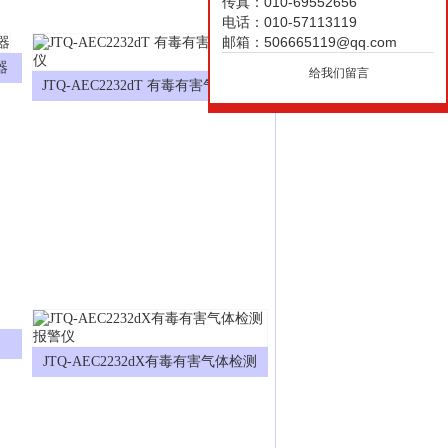
传真：010-69552656
电话：010-57113119
邮箱：506665119@qq.com
器
给我们留言
JTQ-AEC2232dT 有毒有害气体检测
JTQ-AEC2232dX有毒有害气体检测