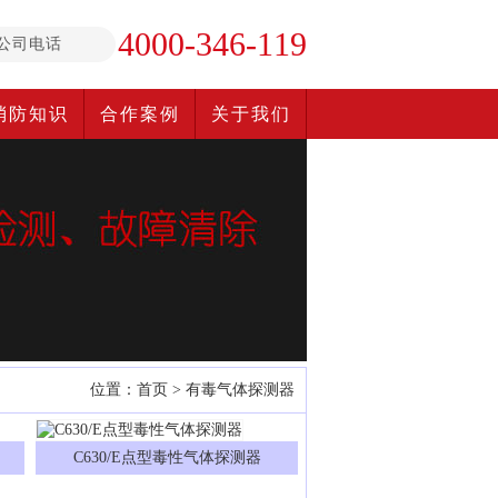
4000-346-119
公司电话
消防知识
合作案例
关于我们
位置：
首页
>
有毒气体探测器
C630/E点型毒性气体探测器