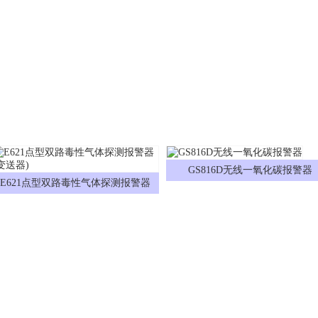
GS816D无线一氧化碳报警器
E621点型双路毒性气体探测报警器