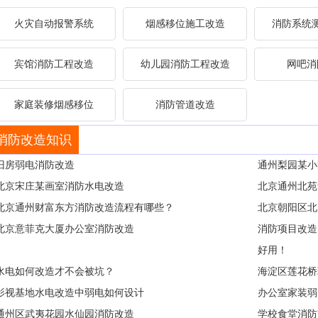
火灾自动报警系统
烟感移位施工改造
消防系统
宾馆消防工程改造
幼儿园消防工程改造
网吧消
家庭装修烟感移位
消防管道改造
消防改造知识
旧房弱电消防改造
通州梨园某小
北京宋庄某画室消防水电改造
北京通州北苑
北京通州财富东方消防改造流程有哪些？
北京朝阳区北
北京意菲克大厦办公室消防改造
消防项目改造
好用！
水电如何改造才不会被坑？
海淀区莲花桥
影视基地水电改造中弱电如何设计
办公室家装弱
通州区武夷花园水仙园消防改造
学校食堂消防